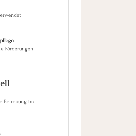
verwendet 
pflege
.
Sie Förderungen 
ell
rte Betreuung im 
g