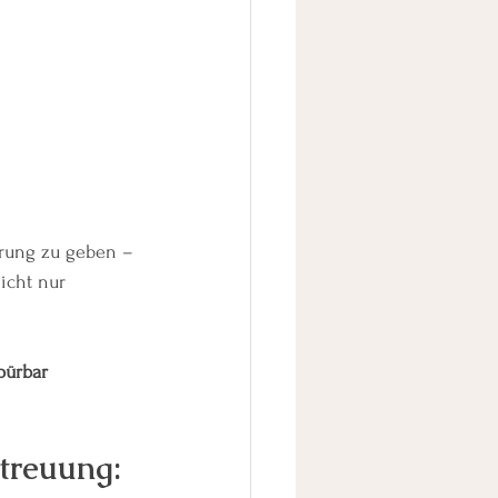
erung zu geben – 
icht nur 
pürbar 
treuung: