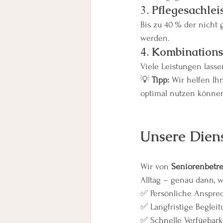
3. 
Pflegesachlei
Bis zu 40 % der nicht 
werden.
4. 
Kombinations
Viele Leistungen lasse
💡 
Tipp:
 Wir helfen Ih
optimal nutzen könne
Unsere Diens
Wir von
 Seniorenbetr
Alltag – genau dann, 
✅ Persönliche Anspre
✅ Langfristige Beglei
✅ Schnelle Verfügbarke